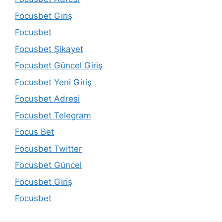
Focusbet Giriş
Focusbet
Focusbet Şikayet
Focusbet Güncel Giriş
Focusbet Yeni Giriş
Focusbet Adresi
Focusbet Telegram
Focus Bet
Focusbet Twitter
Focusbet Güncel
Focusbet Giriş
Focusbet