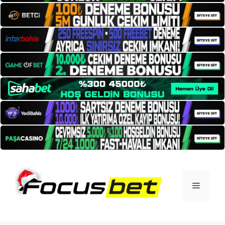
İçeriğe
atla
Menü