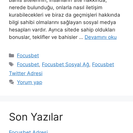
Bahis sitelerinin, insanların site hakkında,
nerede bulunduğu, onlarla nasıl iletişim
kurabilecekleri ve biraz da geçmişleri hakkında
bilgi sahibi olmalarını sağlayan sosyal medya
hesapları vardır. Ayrıca sitede sahip oldukları
bonuslar, teklifler ve bahisler …
Devamını oku
Kategoriler
Focusbet
Etiketler
Focusbet
,
Focusbet Sosyal Ağ
,
Focusbet
Twitter Adresi
Yorum yap
Son Yazılar
Focusbet Adresi