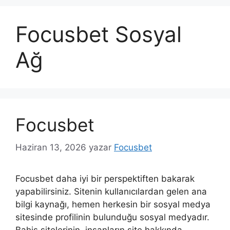
Focusbet Sosyal
Ağ
Focusbet
Haziran 13, 2026
yazar
Focusbet
Focusbet daha iyi bir perspektiften bakarak
yapabilirsiniz. Sitenin kullanıcılardan gelen ana
bilgi kaynağı, hemen herkesin bir sosyal medya
sitesinde profilinin bulunduğu sosyal medyadır.