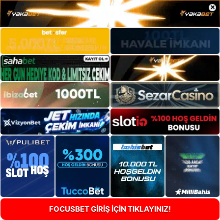
×
FOCUSBET GİRİŞ İÇİN TIKLAYINIZ!