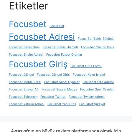
Etiketler
Focusbet
Focus Bet
Focusbet Adresi
Focus Bet Bahis Bölümü
Focusbet Bahis Giriş
Focusbet Bahis Hizmeti
Focusbet Casino Giriş
Focusbet Erişim Adresi
Focusbet Futbol Oranlar
Focusbet Giriş
Focusbet Giriş Formu
Focusbet Güncel
Focusbet Güncel Giriş
Focusbet Kayıt İşlemi
Focusbet Mobil Sitesi
Focusbet Sanal Oyunlar
Focusbet Site Adresi
Focusbet Sosyal Ağ
Focusbet Sosyal Medya
Focusbet Spor Oranları
Focusbet Telegram
Focusbet Twitter
Focusbet Twitter Adresi
Focusbet Yatırım Adresi
Focusbet Yeni Giriş
Focusbet Şikayet
Avrasya'nın en büyük reklam platformunda olmak için