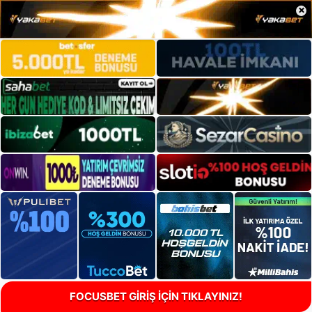
×
FOCUSBET GİRİŞ İÇİN TIKLAYINIZ!