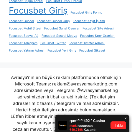
Focusbet Erişim Adresi
Focusbet Futbol Oranlar
Focusbet Giriş
Focusbet Giriş Formu
Focusbet Güncel
Focusbet Güncel Giriş
Focusbet Kayıt İşlemi
Focusbet Mobil Sitesi
Focusbet Sanal Oyunlar
Focusbet Site Adresi
Focusbet Sosyal Ağ
Focusbet Sosyal Medya
Focusbet Spor Oranları
Focusbet Telegram
Focusbet Twitter
Focusbet Twitter Adresi
Focusbet Yatırım Adresi
Focusbet Yeni Giriş
Focusbet Şikayet
Avrasya'nın en büyük reklam platformunda olmak için
Microsoft Teams:
reklam@avrasyamarketing.com
adresimizden veya Telegram: @Avrasyamarketing
adresimizden irtibat kurabilirsiniz. (Tek iletişim
adreslerimiz teams / telegram ve mail adresimizdir.
Harici hiçbir iletişim adresimiz bulunmamaktadır.
Lütfen itibar etmeyiniz.) Türkiye yasalarına göre 7258
sayılı kanun uyarınca yasa dışı bahis oynamanın
cezaları mevcuttur. Şu an bulunduğunuz site hiç bir