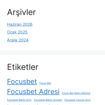
Arşivler
Haziran 2026
Ocak 2025
Aralık 2024
Etiketler
Focusbet
Focus Bet
Focusbet Adresi
Focus Bet Bahis Bölümü
Focusbet Bahis Giriş
Focusbet Bahis Hizmeti
Focusbet Casino Giriş