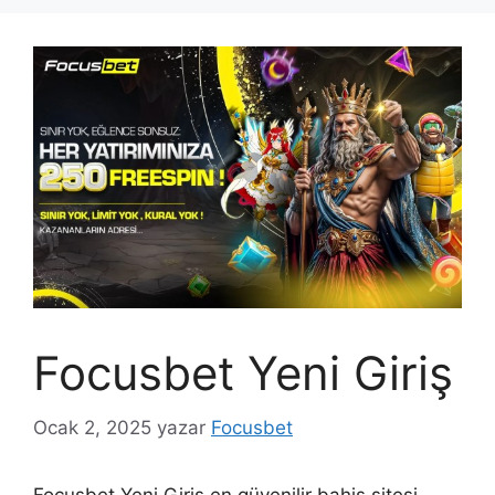
Focusbet Yeni Giriş
Ocak 2, 2025
yazar
Focusbet
Focusbet Yeni Giriş en güvenilir bahis sitesi