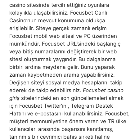
casino sitesinde tercih ettiğiniz oyunlara
kolaylıkla ulaşabilirsiniz. Focusbet Canlı
Casino’nun mevcut konumuna oldukça
erişilebilir. Siteye gerçek zamanlı erişim
Focusbet mobil web sitesi ve PC üzerinden
mümkündür. Focusbet URL’sindeki başlangıç ​​
veya bitiş numaralarını değiştirerek bir web
sitesi oluşturmak yaygındır. Bu dalgalanma
birbiri ardına meydana gelir. Bunu yaparak
zaman kaybetmeden arama yapabilirsiniz.
Değişen siteyi sosyal medya hesaplarını takip
ederek de takip edebilirsiniz.
Focusbet casino
giriş
sitelerindeki en son güncellemeleri almak
için Focusbet Twitter’ını, Telegram Destek
Hattını ve e-postasını kullanabilirsiniz. Focusbet,
müşteri memnuniyetine önem veren ve TR ülke
kullanıcıları arasında başarısını kanıtlamış,
tanınmış bir çevrimiçi bahis şirketi haline