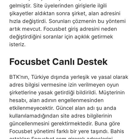
gelmiştir. Site üyelerinden girişlerle ilgili
şikayetler aldıktan sonra şirket, alan adresini
hızla değiştirdi. Sorunları çözmenin bu yöntemi
artık mevcut. Focusbet giriş adresini neden
değiştirdiğini soranlar için açıklık getirmek
isteriz.
Focusbet Canlı Destek
BTK’nın, Türkiye dışında yerleşik ve yasal olarak
adres bilgisi vermesine izin verilmeyen oyun
şirketlerine yasak getirdiği bildirildi. Müşterinin
hesabı, alan adının engellenmesinden
etkilenmeyecektir. Güncel alan adı şu anda
kullanılamadığından site adres bilgilerinin
güncellenmesini gerektirmektedir. Buna göre
Focusbet yönetimi farklı bir yere taşındı. Bahis
ortakları Focusbet.com girerek adreslerini