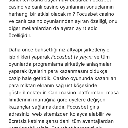
casino ve canlı casino oyunlarının sonuçlarının
herhangi bir etkisi olacak mı? Focusbet casino
ve canlı casino oyunlarından ayıran özelliği, onu
diğer mekanlardan da ayıran ayırt edici
özelliğidir.
Daha önce bahsettiğimiz altyapı şirketleriyle
işbirlikleri yaparak
Focusbet tv yayını
ve tüm
oyunlarda programlama şirketiyle anlaşmalar
yaparak üyelerin para kazanmasını oldukça
cazip hale getirdik. Casino oyununda kazanılan
para miktarı ekranın sağ üst köşesinde
gösterilmektedir. Canlı casino platformları, masa
limitlerinin mantığına göre üyelere değişen
kazançlar sağlamaktadır. Focusbet giriş
adresinizi web sitemizden kolayca alabilir ve
ücretsiz katılma şansı dahil tüm avantajlardan