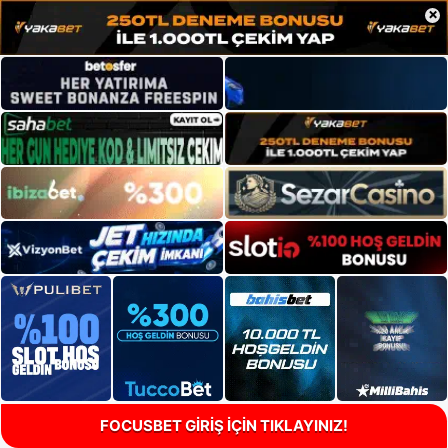
×
FOCUSBET GİRİŞ İÇİN TIKLAYINIZ!