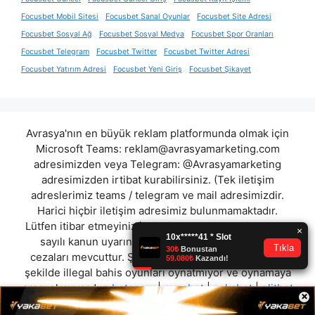
Focusbet Mobil Sitesi
Focusbet Sanal Oyunlar
Focusbet Site Adresi
Focusbet Sosyal Ağ
Focusbet Sosyal Medya
Focusbet Spor Oranları
Focusbet Telegram
Focusbet Twitter
Focusbet Twitter Adresi
Focusbet Yatırım Adresi
Focusbet Yeni Giriş
Focusbet Şikayet
Avrasya'nın en büyük reklam platformunda olmak için
Microsoft Teams:
reklam@avrasyamarketing.com
adresimizden veya Telegram: @Avrasyamarketing
adresimizden irtibat kurabilirsiniz. (Tek iletişim
adreslerimiz teams / telegram ve mail adresimizdir.
Harici hiçbir iletişim adresimiz bulunmamaktadır.
Lütfen itibar etmeyiniz.) Türkiye yasalarına göre 7258
sayılı kanun uyarınca yasa dışı bahis oynamanın
cezaları mevcuttur. Şu an bulunduğunuz site hiç bir
şekilde illegal bahis oyunları oynatmıyor ve oynamaya
aracı olmuyordur.
betsnew
|
oynabet
|
sekabet
|
elitbet
×
|
casinoelit
|
jascasino
|
okyanusbahis
|
altincasino
"