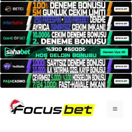
İçeriğe
atla
Menü