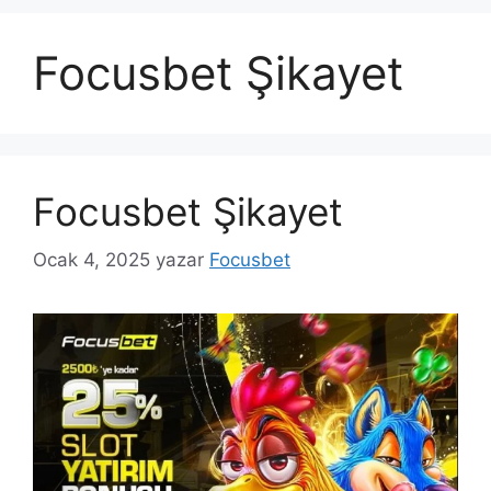
Focusbet Şikayet
Focusbet Şikayet
Ocak 4, 2025
yazar
Focusbet